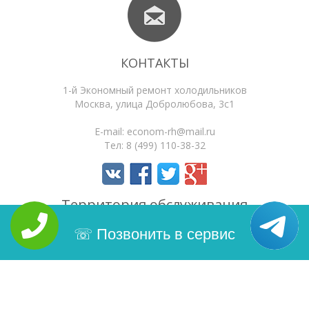
КОНТАКТЫ
1-й Экономный ремонт холодильников
Москва
,
улица Добролюбова, 3с1
E-mail:
econom-rh@mail.ru
Тел:
8 (499) 110-38-32
Территория обслуживания
Позвонить в сервис
Типовые неисправности
Статьи
Поиск по сайту
4.6
/5
Оценок:
36