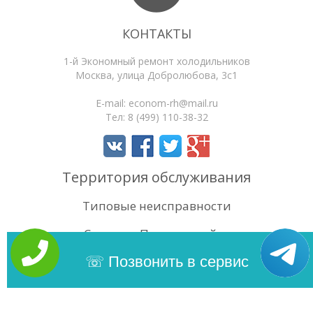
КОНТАКТЫ
1-й Экономный ремонт холодильников
Москва
,
улица Добролюбова, 3с1
E-mail:
econom-rh@mail.ru
Тел:
8 (499) 110-38-32
Территория обслуживания
Типовые неисправности
Статьи
Поиск по сайту
4.4
/5
Оценок:
25
Позвонить в сервис