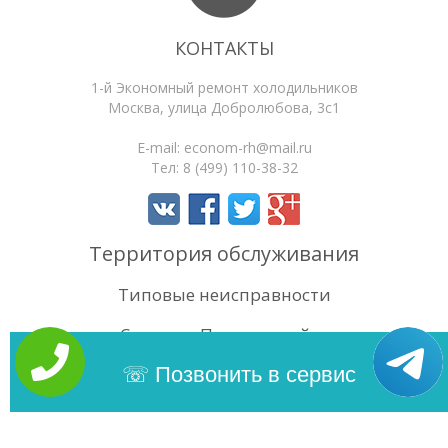
КОНТАКТЫ
1-й Экономный ремонт холодильников
Москва
,
улица Добролюбова, 3с1
E-mail:
econom-rh@mail.ru
Тел:
8 (499) 110-38-32
Территория обслуживания
Типовые неисправности
Статьи
Поиск по сайту
4.5
/5
Оценок:
78
Позвонить в сервис