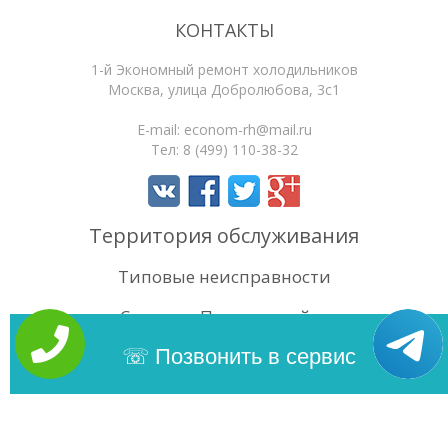
КОНТАКТЫ
1-й Экономный ремонт холодильников
Москва
,
улица Добролюбова, 3с1
E-mail:
econom-rh@mail.ru
Тел:
8 (499) 110-38-32
Территория обслуживания
Типовые неисправности
Статьи
Поиск по сайту
4.4
/5
Оценок:
69
Позвонить в сервис
Copyright 2026 | 1-й Экономный ремонт холодильников. Сайт