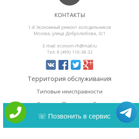
КОНТАКТЫ
1-й Экономный ремонт холодильников
Москва
,
улица Добролюбова, 3с1
E-mail:
econom-rh@mail.ru
Тел:
8 (499) 110-38-32
Территория обслуживания
Типовые неисправности
Статьи
Поиск по сайту
4.4
/5
Оценок:
78
Позвонить в сервис