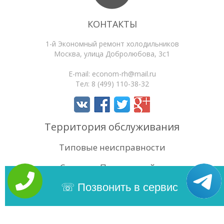
КОНТАКТЫ
1-й Экономный ремонт холодильников
Москва
,
улица Добролюбова, 3с1
E-mail:
econom-rh@mail.ru
Тел:
8 (499) 110-38-32
Территория обслуживания
Типовые неисправности
Статьи
Поиск по сайту
4.4
/5
Оценок:
90
Позвонить в сервис