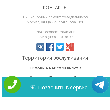
КОНТАКТЫ
1-й Экономный ремонт холодильников
Москва
,
улица Добролюбова, 3с1
E-mail:
econom-rh@mail.ru
Тел:
8 (499) 110-38-32
Территория обслуживания
Типовые неисправности
Статьи
Поиск по сайту
4.3
/5
Оценок:
12
Позвонить в сервис
Copyright 2026 | 1-й Экономный ремонт холодильников. Сайт