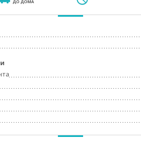
ДО ДОМА
ги
нта