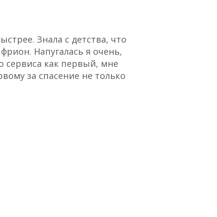
стрее. Знала с детства, что
“Отличный сервис,
 фрион. Напугалась я очень,
о сервиса как первый, мне
рвому за спасение не только