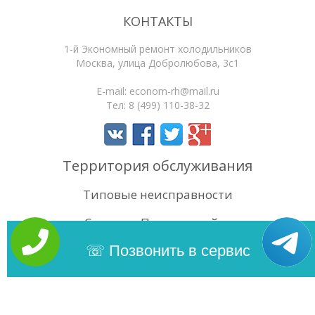
КОНТАКТЫ
1-й Экономный ремонт холодильников
Москва
,
улица Добролюбова, 3с1
E-mail:
econom-rh@mail.ru
Тел:
8 (499) 110-38-32
Территория обслуживания
Типовые неисправности
Статьи
Поиск по сайту
4.4
/5
Оценок:
24
Позвонить в сервис
Copyright 2026 | 1-й Экономный ремонт холодильников. Сайт