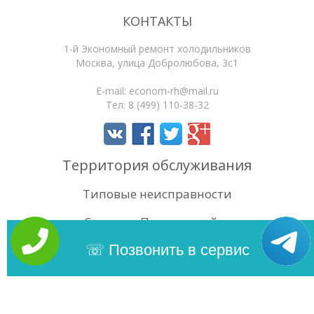
КОНТАКТЫ
1-й Экономный ремонт холодильников
Москва
,
улица Добролюбова, 3с1
E-mail:
econom-rh@mail.ru
Тел:
8 (499) 110-38-32
Территория обслуживания
Типовые неисправности
Статьи
Поиск по сайту
4.5
/5
Оценок:
106
Позвонить в сервис
Copyright 2026 | 1-й Экономный ремонт холодильников. Сайт