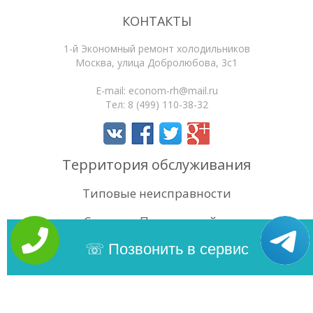
КОНТАКТЫ
1-й Экономный ремонт холодильников
Москва
,
улица Добролюбова, 3с1
E-mail:
econom-rh@mail.ru
Тел:
8 (499) 110-38-32
Территория обслуживания
Типовые неисправности
Статьи
Поиск по сайту
4.5
/5
Оценок:
69
Позвонить в сервис
Copyright 2026 | 1-й Экономный ремонт холодильников. Сайт