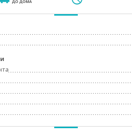
ДО ДОМА
ги
нта