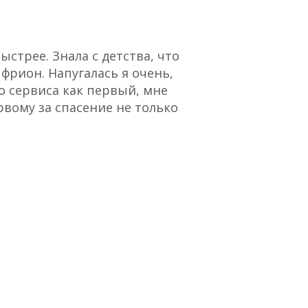
стрее. Знала с детства, что
“Отличный сервис,
 фрион. Напугалась я очень,
о сервиса как первый, мне
рвому за спасение не только