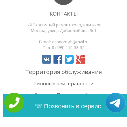
КОНТАКТЫ
1-й Экономный ремонт холодильников
Москва
,
улица Добролюбова, 3с1
E-mail:
econom-rh@mail.ru
Тел:
8 (499) 110-38-32
Территория обслуживания
Типовые неисправности
Статьи
Поиск по сайту
4.5
/5
Оценок:
36
Позвонить в сервис