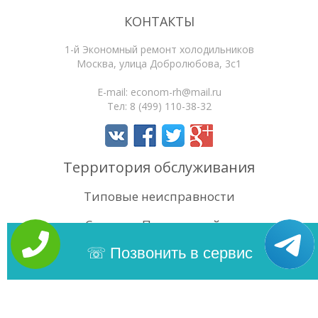
КОНТАКТЫ
1-й Экономный ремонт холодильников
Москва
,
улица Добролюбова, 3с1
E-mail:
econom-rh@mail.ru
Тел:
8 (499) 110-38-32
Территория обслуживания
Типовые неисправности
Статьи
Поиск по сайту
4.4
/5
Оценок:
34
Позвонить в сервис
Copyright 2026 | 1-й Экономный ремонт холодильников. Сайт