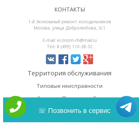
КОНТАКТЫ
1-й Экономный ремонт холодильников
Москва
,
улица Добролюбова, 3с1
E-mail:
econom-rh@mail.ru
Тел:
8 (499) 110-38-32
Территория обслуживания
Типовые неисправности
Статьи
Поиск по сайту
4.5
/5
Оценок:
105
Позвонить в сервис
Copyright 2026 | 1-й Экономный ремонт холодильников. Сайт