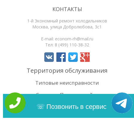
КОНТАКТЫ
1-й Экономный ремонт холодильников
Москва
,
улица Добролюбова, 3с1
E-mail:
econom-rh@mail.ru
Тел:
8 (499) 110-38-32
Территория обслуживания
Типовые неисправности
Статьи
Поиск по сайту
4.5
/5
Оценок:
48
Позвонить в сервис
Copyright 2026 | 1-й Экономный ремонт холодильников. Сайт