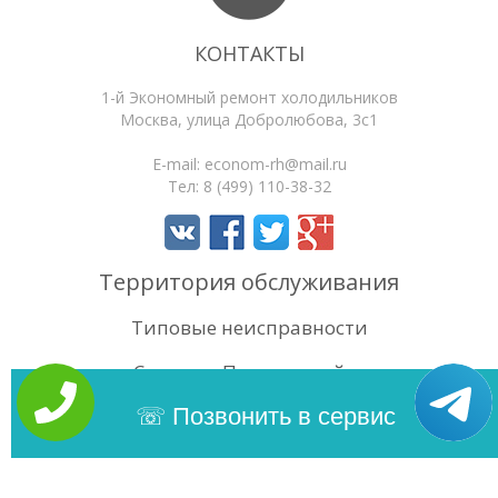
КОНТАКТЫ
1-й Экономный ремонт холодильников
Москва
,
улица Добролюбова, 3с1
E-mail:
econom-rh@mail.ru
Тел:
8 (499) 110-38-32
Территория обслуживания
Типовые неисправности
Статьи
Поиск по сайту
4.3
/5
Оценок:
15
Позвонить в сервис