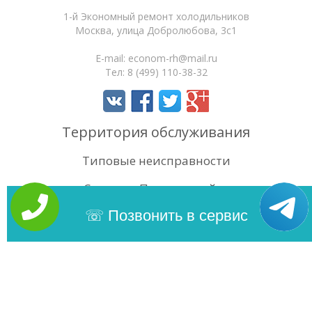
1-й Экономный ремонт холодильников
Москва
,
улица Добролюбова, 3с1
E-mail:
econom-rh@mail.ru
Тел:
8 (499) 110-38-32
Территория обслуживания
Типовые неисправности
Статьи
Поиск по сайту
4.5
/5
Оценок:
39
Позвонить в сервис
Copyright 2026 | 1-й Экономный ремонт холодильников. Сайт
не является публичной офертой.
Карта сайта
Политика
конфиденциальности