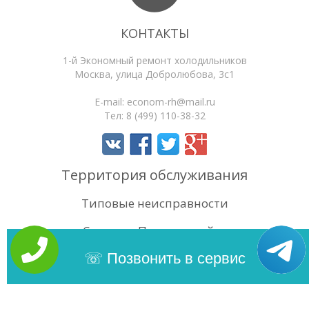
КОНТАКТЫ
1-й Экономный ремонт холодильников
Москва
,
улица Добролюбова, 3с1
E-mail:
econom-rh@mail.ru
Тел:
8 (499) 110-38-32
Территория обслуживания
Типовые неисправности
Статьи
Поиск по сайту
4.6
/5
Оценок:
28
Позвонить в сервис