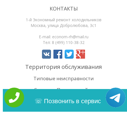
КОНТАКТЫ
1-й Экономный ремонт холодильников
Москва
,
улица Добролюбова, 3с1
E-mail:
econom-rh@mail.ru
Тел:
8 (499) 110-38-32
Территория обслуживания
Типовые неисправности
Статьи
Поиск по сайту
4.5
/5
Оценок:
65
Позвонить в сервис
Copyright 2026 | 1-й Экономный ремонт холодильников. Сайт