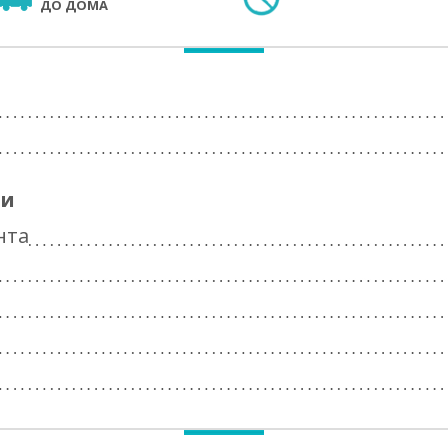
ДО ДОМА
ги
нта