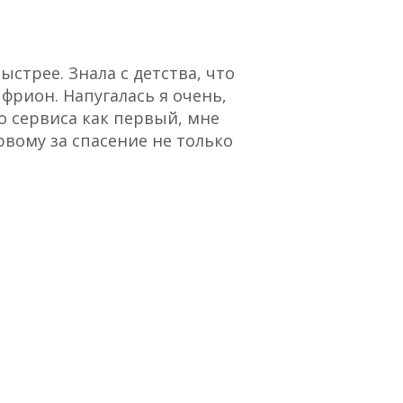
стрее. Знала с детства, что
“Отличный сервис,
 фрион. Напугалась я очень,
о сервиса как первый, мне
рвому за спасение не только