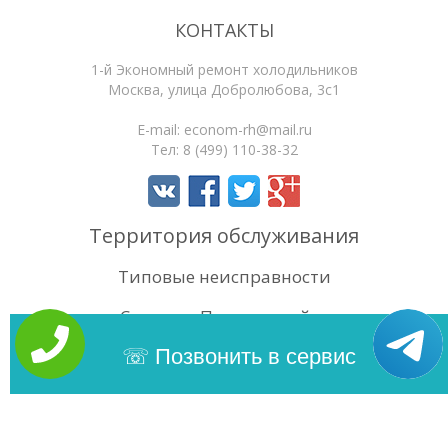
КОНТАКТЫ
1-й Экономный ремонт холодильников
Москва
,
улица Добролюбова, 3с1
E-mail:
econom-rh@mail.ru
Тел:
8 (499) 110-38-32
Территория обслуживания
Типовые неисправности
Статьи
Поиск по сайту
4.8
/5
Оценок:
6
Позвонить в сервис
Copyright 2026 | 1-й Экономный ремонт холодильников. Сайт