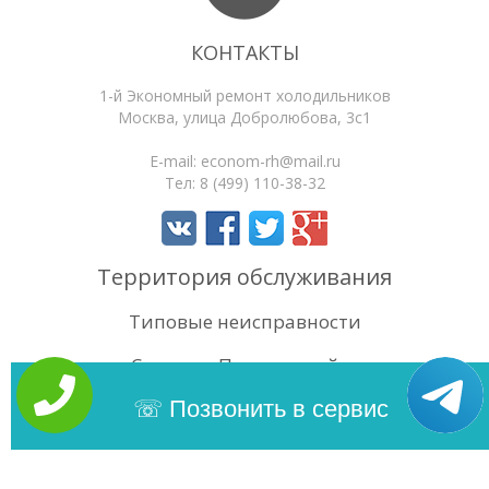
КОНТАКТЫ
1-й Экономный ремонт холодильников
Москва
,
улица Добролюбова, 3с1
E-mail:
econom-rh@mail.ru
Тел:
8 (499) 110-38-32
Территория обслуживания
Типовые неисправности
Статьи
Поиск по сайту
4.6
/5
Оценок:
10
Позвонить в сервис