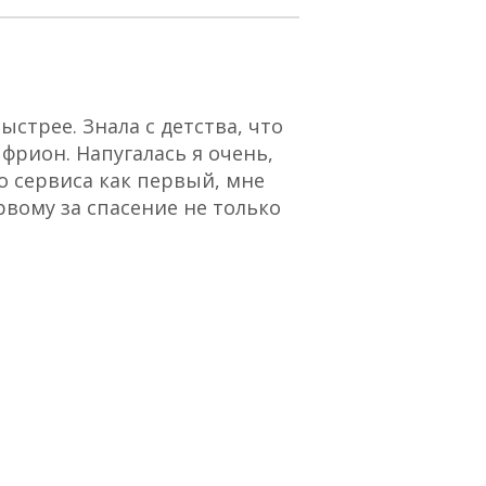
стрее. Знала с детства, что
“Отличный сервис,
 фрион. Напугалась я очень,
о сервиса как первый, мне
рвому за спасение не только