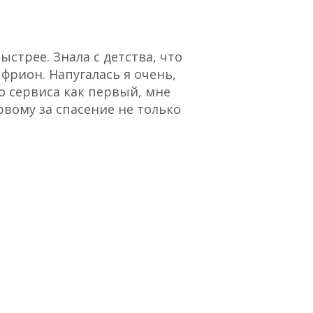
стрее. Знала с детства, что
“Отличный сервис,
 фрион. Напугалась я очень,
о сервиса как первый, мне
рвому за спасение не только