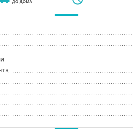
ДО ДОМА
ги
нта