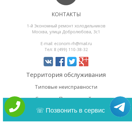
КОНТАКТЫ
1-й Экономный ремонт холодильников
Москва
,
улица Добролюбова, 3с1
E-mail:
econom-rh@mail.ru
Тел:
8 (499) 110-38-32
Территория обслуживания
Типовые неисправности
Статьи
Поиск по сайту
4.5
/5
Оценок:
68
Позвонить в сервис