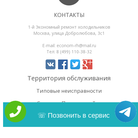
КОНТАКТЫ
1-й Экономный ремонт холодильников
Москва
,
улица Добролюбова, 3с1
E-mail:
econom-rh@mail.ru
Тел:
8 (499) 110-38-32
Территория обслуживания
Типовые неисправности
Статьи
Поиск по сайту
4.5
/5
Оценок:
88
Позвонить в сервис