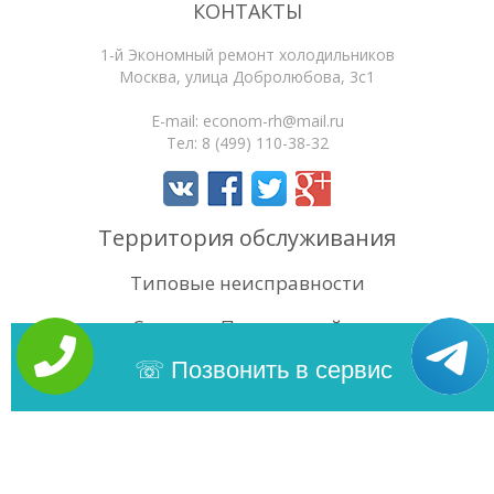
КОНТАКТЫ
1-й Экономный ремонт холодильников
Москва
,
улица Добролюбова, 3с1
E-mail:
econom-rh@mail.ru
Тел:
8 (499) 110-38-32
Территория обслуживания
Типовые неисправности
Статьи
Поиск по сайту
4.6
/5
Оценок:
34
Позвонить в сервис
Copyright 2026 | 1-й Экономный ремонт холодильников. Сайт
не является публичной офертой.
Карта сайта
Политика