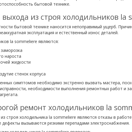
отоспособность бытовой технике.
 выхода из строя холодильников la s
тности бытовой технике наносится непоправимый ущерб. Причи
еаккуратная эксплуатация и естественный износ деталей.
ков la sommeliere являются:
 заморозка
го нароста
бочей жидкости
здутие стенок корпуса
ленных симптомов необходимо экстренно вызвать мастера, пос
еисправности, необходимости выполнения ремонтных работ и за
агрегата.
огой ремонт холодильников la somm
з строя холодильника la sommeliere являются отказы в работе
ие дефекты вызываются резкими перепадами электроснабжения.
ами холодильников la sommeliere являются: