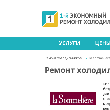
УСЛУГИ
ЦЕН
Ремонт холодильников
la sommelier
Ремонт холодил
Изв
без
дли
стр
мод
рем