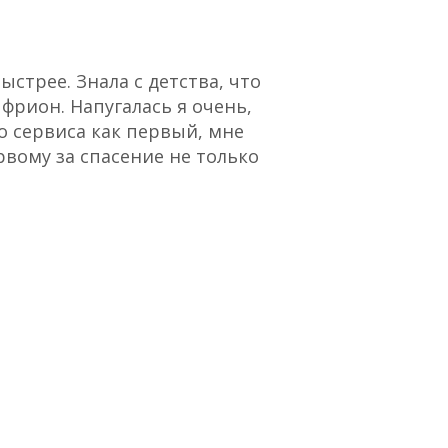
стрее. Знала с детства, что
“Отличный сервис,
 фрион. Напугалась я очень,
о сервиса как первый, мне
рвому за спасение не только