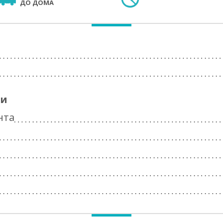
ДО ДОМА
ги
нта