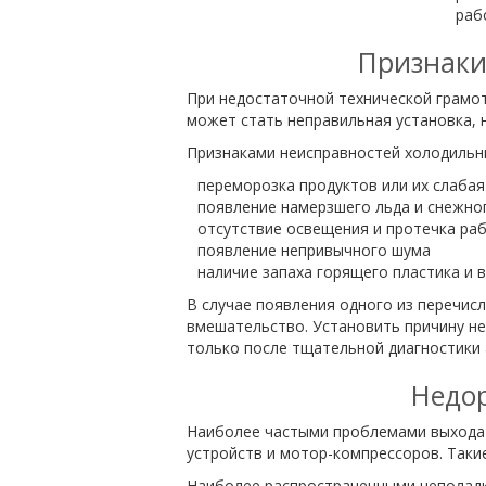
раб
Признаки
При недостаточной технической грамо
может стать неправильная установка, н
Признаками неисправностей холодильни
переморозка продуктов или их слабая
появление намерзшего льда и снежно
отсутствие освещения и протечка ра
появление непривычного шума
наличие запаха горящего пластика и в
В случае появления одного из перечис
вмешательство. Установить причину н
только после тщательной диагностики 
Недор
Наиболее частыми проблемами выхода и
устройств и мотор-компрессоров. Так
Наиболее распространенными неполадк