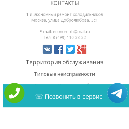
КОНТАКТЫ
1-й Экономный ремонт холодильников
Москва
,
улица Добролюбова, 3с1
E-mail:
econom-rh@mail.ru
Тел:
8 (499) 110-38-32
Территория обслуживания
Типовые неисправности
Статьи
Поиск по сайту
4.4
/5
Оценок:
29
Позвонить в сервис
Copyright 2026 | 1-й Экономный ремонт холодильников. Сайт
не является публичной офертой.
Карта сайта
Политика