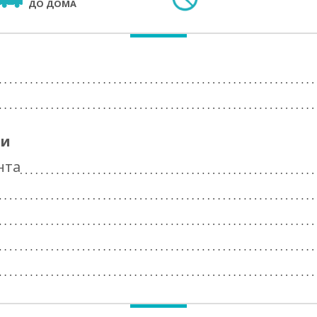
ДО ДОМА
ги
нта