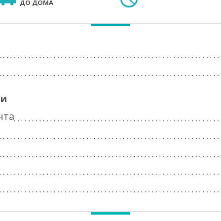
ДО ДОМА
ги
нта