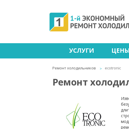
УСЛУГИ
ЦЕН
Ремонт холодильников
ecotronic
Ремонт холодил
Изв
без
дли
стр
мод
рем