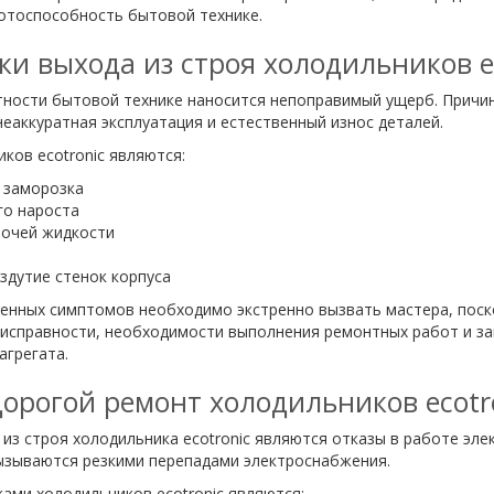
отоспособность бытовой технике.
и выхода из строя холодильников e
тности бытовой технике наносится непоправимый ущерб. Причи
еаккуратная эксплуатация и естественный износ деталей.
ков ecotronic являются:
 заморозка
го нароста
бочей жидкости
здутие стенок корпуса
ленных симптомов необходимо экстренно вызвать мастера, пос
еисправности, необходимости выполнения ремонтных работ и за
агрегата.
орогой ремонт холодильников ecotr
з строя холодильника ecotronic являются отказы в работе эле
ызываются резкими перепадами электроснабжения.
ми холодильников ecotronic являются: