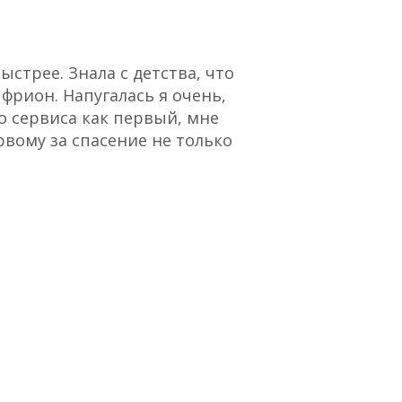
стрее. Знала с детства, что
“Отличный сервис,
 фрион. Напугалась я очень,
о сервиса как первый, мне
рвому за спасение не только