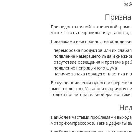
раб
Признак
При недостаточной технической грамо
может стать неправильная установка, н
Признаками неисправностей холодильни
переморозка продуктов или их слабая
появление намерзшего льда и снежно
отсутствие освещения и протечка ра
появление непривычного шума
наличие запаха горящего пластика и в
В случае появления одного из перечис
вмешательство. Установить причину н
только после тщательной диагностики 
Нед
Наиболее частыми проблемами выхода и
мотор-компрессоров. Такие дефекты в
Наиболее распространенными неполадка