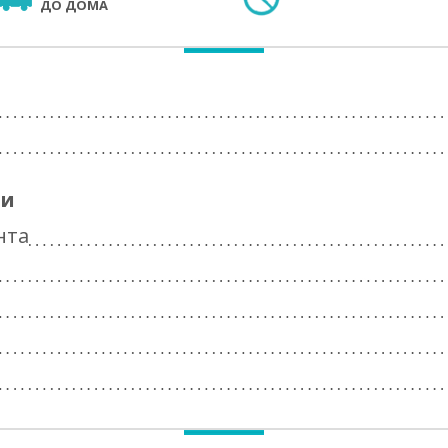
ДО ДОМА
ги
нта