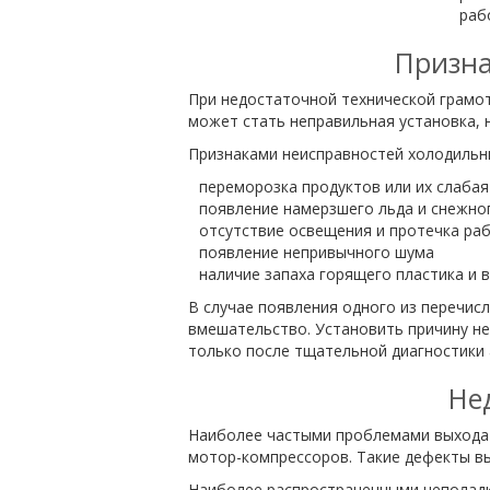
раб
Призна
При недостаточной технической грамо
может стать неправильная установка, н
Признаками неисправностей холодильн
переморозка продуктов или их слабая
появление намерзшего льда и снежно
отсутствие освещения и протечка ра
появление непривычного шума
наличие запаха горящего пластика и в
В случае появления одного из перечис
вмешательство. Установить причину н
только после тщательной диагностики 
Не
Наиболее частыми проблемами выхода и
мотор-компрессоров. Такие дефекты в
Наиболее распространенными неполад