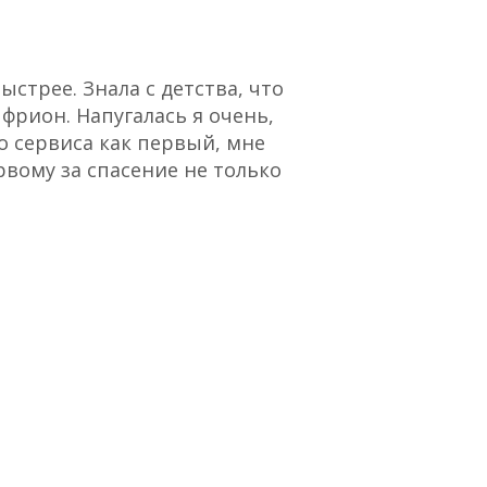
стрее. Знала с детства, что
“Отличный сервис,
 фрион. Напугалась я очень,
о сервиса как первый, мне
рвому за спасение не только