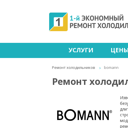
УСЛУГИ
ЦЕН
Ремонт холодильников
bomann
Ремонт холоди
Изв
без
дли
стр
мод
рем