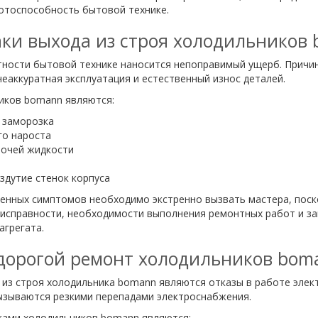
отоспособность бытовой технике.
ки выхода из строя холодильников
тности бытовой технике наносится непоправимый ущерб. Причи
еаккуратная эксплуатация и естественный износ деталей.
иков bomann являются:
 заморозка
го нароста
бочей жидкости
здутие стенок корпуса
ленных симптомов необходимо экстренно вызвать мастера, пос
еисправности, необходимости выполнения ремонтных работ и за
агрегата.
дорогой ремонт холодильников bom
з строя холодильника bomann являются отказы в работе элект
ызываются резкими перепадами электроснабжения.
ками холодильников bomann являются: